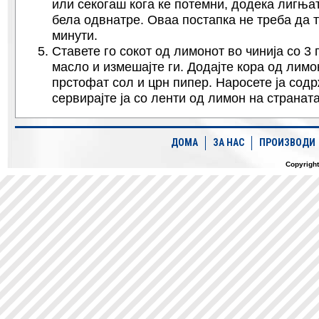
или секогаш кога ке потемни, додека лигњат
бела одвнатре. Оваа постапка не треба да 
минути.
Ставете го сокот од лимонот во чинија со 3
масло и измешајте ги. Додајте кора од лимон
прстофат сол и црн пипер. Наросете ја сод
сервирајте ја со ленти од лимон на страната
ДОМА
ЗА НАС
ПРОИЗВОДИ
Copyrigh