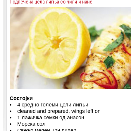
Подпечена цела лигња со чили и нане
Состојки
• 4 средно големи цели лигњи
• cleaned and prepared, wings left on
• 1 лажичка семки од анасон
• Морска сол
• Свежо мелен црн пипер