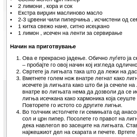
• 2 лимони , кора и сок
• Екстра вирџин маслиново масло
• 2-3 црвени чили пиперчиња , исчистени од се
• 1 китка свежо нане, ситно исецкано
• 1 лимон , исечен на ленти за сервирање
Начин на приготвување
Ова е прекрасно јадење. Обично луѓето ја с
– пробајте го овој начин кој изгледа одлично
Свртете ја лигњата така што да лежи на дас
Вметнете голем нож внатре легнат како лиг
исечете ја лигњата како што би ја сечеле н
внатре во лигњата нема да дозволи да се и
лигња исечкана како хармоника која сеуште
Повторете го истото со другите лигњи.
Во толчник истолчете ги семињата од анасо
сол и црн пипер. Посолете го правот на лиг
дека навлегол во засеците на лигњата. Ста
најжешкиот дел на скарата и печете. Вртете 